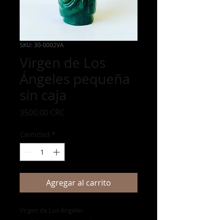
SKU: 30-0002VA
Virgen de Los
Ángeles pequeña
sin caja
Precio
3500,00 CRC
Cantidad
*
Agregar al carrito
Virgen de Los Ángeles