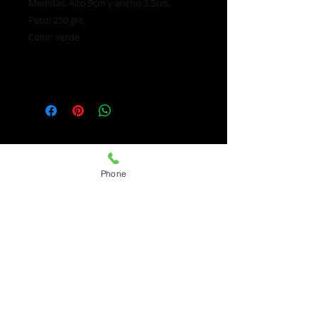
Medidas: Alto 9cm y ancho 3.5cm.
Peso: 250 grs.
Color: verde
Phone
Únete a nuestra lista de correo
No te pierdas ninguna actualización
Nombre
Email
Suscríbete ahora