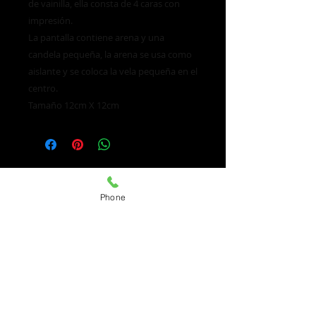
de vainilla, ella consta de 4 caras con
impresión.
La pantalla contiene arena y una
candela pequeña, la arena se usa como
aislante y se coloca la vela pequeña en el
centro.
Tamaño 12cm X 12cm
Phone
Únete a nuestra lista de correo
No te pierdas ninguna actualización
Nombre
Email