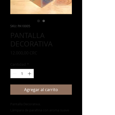
SKU: PA10005
PANTALLA
DECORATIVA
Precio
12.000,00 CRC
Cantidad
*
Agregar al carrito
Pantalla Decorativa.
Lámpara de parafina con aroma suave