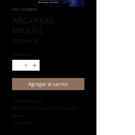
SKU: 20-0005A
ARCANGEL
MIGUEL
Precio
6000,00 CRC
Cantidad
*
Agregar al carrito
Candela de ángel.
Ancho 8.5cm- Altura 10cm - Peso 250
gramos.
Color: Azul.