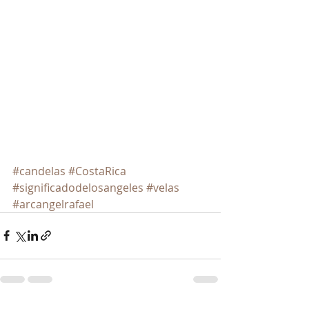
#candelas
#CostaRica
#significadodelosangeles
#velas
#arcangelrafael