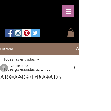
Entrada
Todas las entradas
Candelicious
Todas las entradas
13 jun 2019
1 min de lectura
ARCÁNGEL RAFAEL
SIGNIFICADO DE LOS ARCÁNGELES