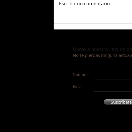
Escribir un comentario...
ÁNGEL DE LA GUARDA
Únete a nuestra lista de c
No te pierdas ninguna actual
Nombre
Email
Suscríbete