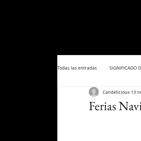
HOME
CRE8ART
Todas las entradas
SIGNIFICADO 
Candelicious
13 n
Ferias Nav