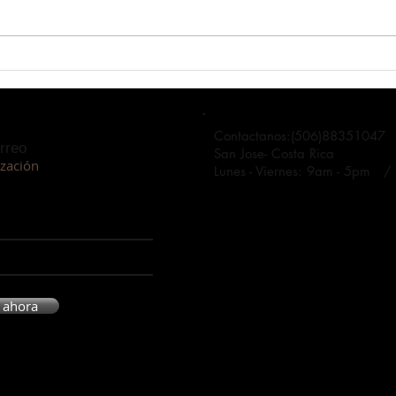
ARCÁNGEL URIEL
ARC
Contactanos:(506)88351047
orreo
San Jose- Costa Rica
ización
Lunes - Viernes: 9am - 5pm 
 ahora